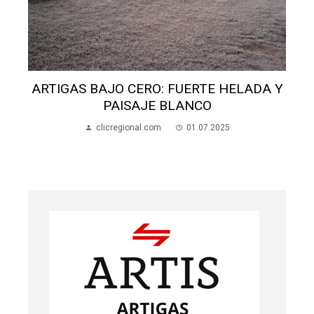
ERTE HELADA Y
NCO
INVESTIGAN DENUNCIA DE 
01.07.2025
SEXUAL EN JOSÉ PEDRO V
clicregional.com
10.10.202