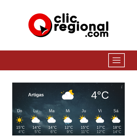
4°C
Artigas
Do
Lu
Ma
Mi
Ju
Vi
Sá
15°C
14°C
14°C
12°C
15°C
17°C
18°C
4°C
5°C
6°C
9°C
11°C
12°C
14°C