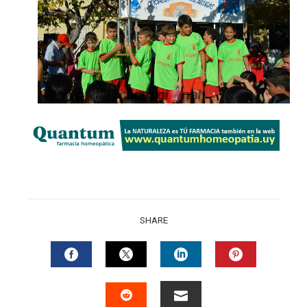
SHARE
FACEBOOK
TWITTER
LINKEDIN
PINTERES