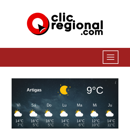
9°C
Artigas
Vi
Sá
Do
Lu
Ma
Mi
Ju
14°C
16°C
16°C
14°C
14°C
12°C
14°C
7°C
5°C
5°C
7°C
6°C
10°C
11°C