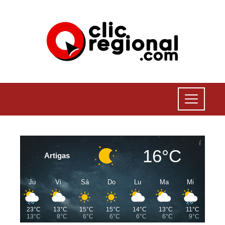
16°C
Artigas
Ju
Vi
Sá
Do
Lu
Ma
Mi
23°C
13°C
15°C
15°C
14°C
13°C
11°C
13°C
8°C
6°C
6°C
6°C
6°C
9°C