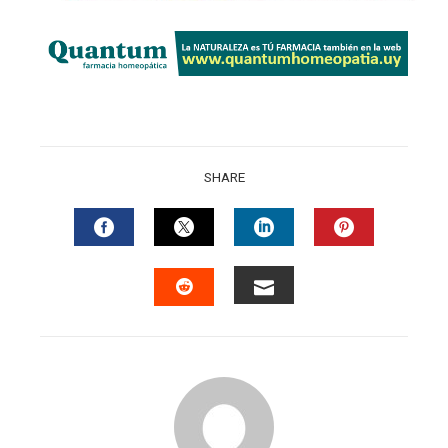
SHARE
FACEBOOK
TWITTER
LINKEDIN
PINTERES
EMAIL
STUMBLEUPON