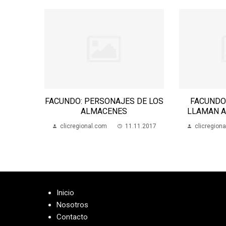
ES DEL
FACUNDO: PERSONAJES DE LOS
FACUNDO
TERÍA
ALMACENES
LLAMAN A
11.2017
clicregional.com
11.11.2017
clicregion
Inicio
Nosotros
Contacto