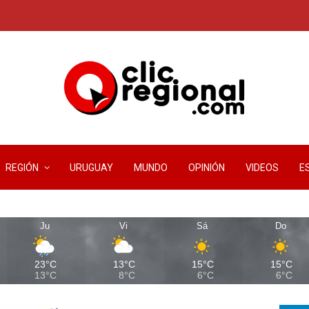
REGIÓN
URUGUAY
MUNDO
OPINIÓN
VIDEOS
E
Ju
Vi
Sá
Do
23°C
13°C
15°C
15°C
13°C
8°C
6°C
6°C