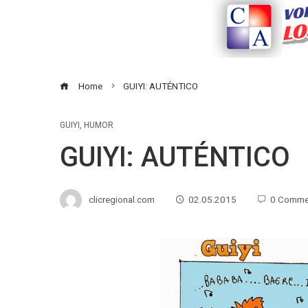
Home
GUIYI: AUTÉNTICO
GUIYI
,
HUMOR
GUIYI: AUTÉNTICO
clicregional.com
02.05.2015
0 Comme