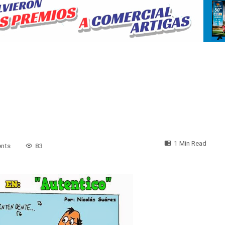
1 Min Read
nts
83