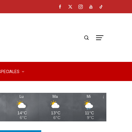
SPECIALES
Lu
Ma
Mi
14°C
13°C
11°C
6°C
6°C
9°C