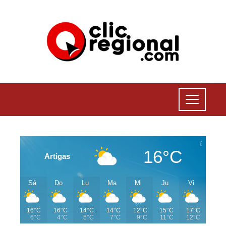
16°C
Artigas
Sá
Do
Lu
Ma
Mi
Ju
Vi
16°C
16°C
14°C
14°C
12°C
15°C
17°C
6°C
4°C
5°C
7°C
9°C
11°C
12°C