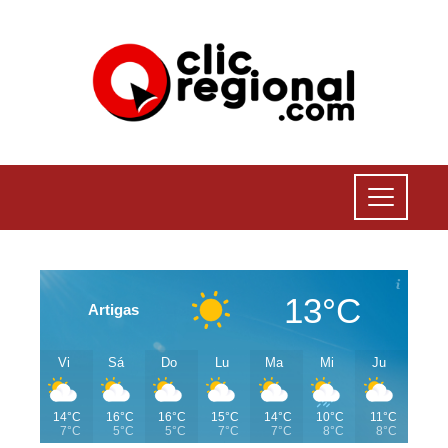
13°C
Artigas
Vi
Sá
Do
Lu
Ma
Mi
Ju
14°C
16°C
16°C
15°C
14°C
10°C
11°C
7°C
5°C
5°C
7°C
7°C
8°C
8°C