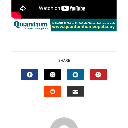
SHARE
FACEBOOK
TWITTER
LINKEDIN
PINTERES
EMAIL
STUMBLEUPON