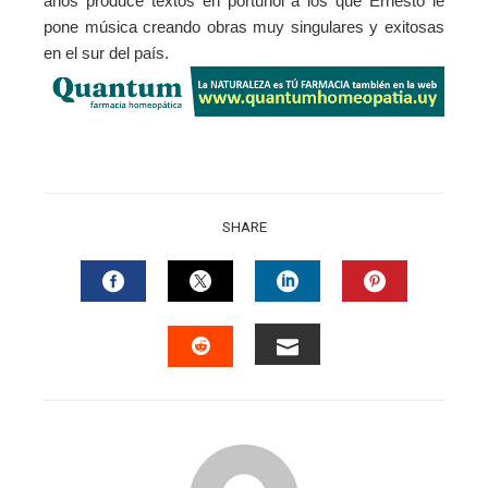
años produce textos en portuñol a los que Ernesto le
pone música creando obras muy singulares y exitosas
en el sur del país.
SHARE
FACEBOOK
TWITTER
LINKEDIN
PINTERES
EMAIL
STUMBLEUPON