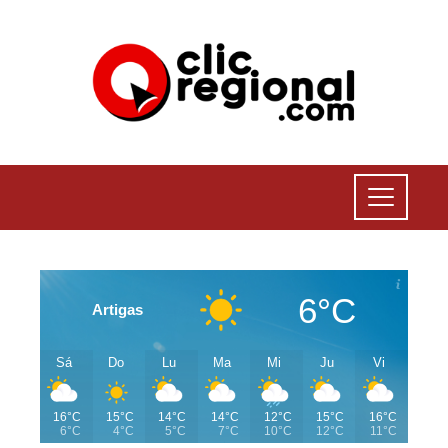
6°C
Artigas
Sá
Do
Lu
Ma
Mi
Ju
Vi
16°C
15°C
14°C
14°C
12°C
15°C
16°C
6°C
4°C
5°C
7°C
10°C
12°C
11°C