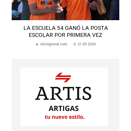
ESTE MIÉR
P
ESCUELA 54 GANÓ LA POSTA
SCOLAR POR PRIMERA VEZ
clicr
clicregional.com
21.05.2026