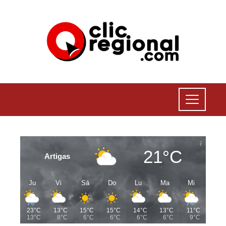
21°C
Artigas
Ju
Vi
Sá
Do
Lu
Ma
Mi
23°C
13°C
15°C
15°C
14°C
13°C
11°C
13°C
8°C
6°C
6°C
6°C
6°C
9°C