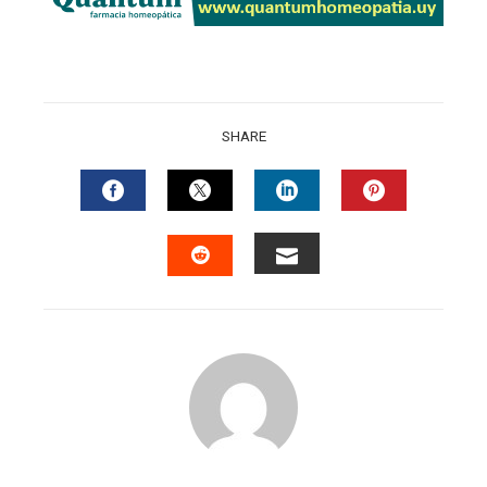
SHARE
FACEBOOK
TWITTER
LINKEDIN
PINTERES
EMAIL
STUMBLEUPON