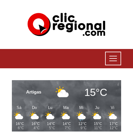
15°C
Artigas
Sá
Do
Lu
Ma
Mi
Ju
Vi
16°C
16°C
14°C
14°C
12°C
15°C
17°C
6°C
4°C
5°C
7°C
9°C
11°C
12°C