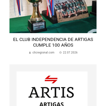
EPENDENCIA DE ARTIGAS
SALÓN SAN MIGUEL
PLE 100 AÑOS
BUSCAN
gional.com
22.07.2026
clicregional.co