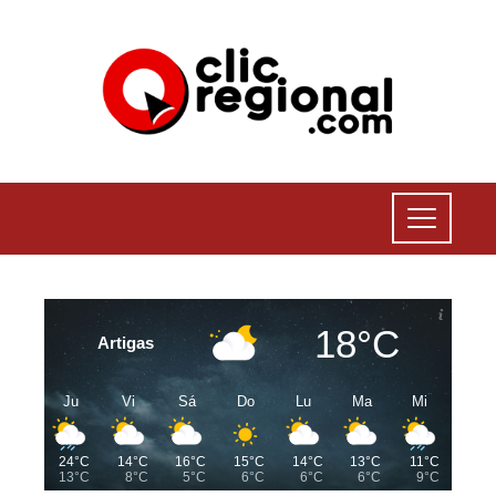
18°C
Artigas
Ju
Vi
Sá
Do
Lu
Ma
Mi
24°C
14°C
16°C
15°C
14°C
13°C
11°C
13°C
8°C
5°C
6°C
6°C
6°C
9°C