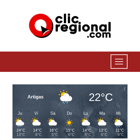
22°C
Artigas
Ju
Vi
Sá
Do
Lu
Ma
Mi
24°C
14°C
16°C
15°C
14°C
13°C
11°C
13°C
8°C
5°C
6°C
6°C
6°C
9°C