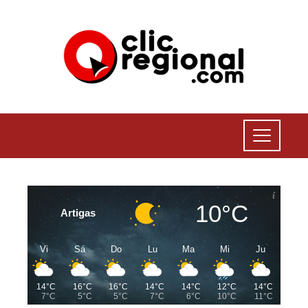
10°C
Artigas
Vi
Sá
Do
Lu
Ma
Mi
Ju
14°C
16°C
16°C
14°C
14°C
12°C
14°C
7°C
5°C
5°C
7°C
6°C
10°C
11°C