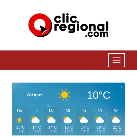
10°C
Artigas
Do
Lu
Ma
Mi
Ju
Vi
Sá
15°C
14°C
14°C
13°C
14°C
18°C
21°C
4°C
5°C
6°C
10°C
12°C
13°C
12°C