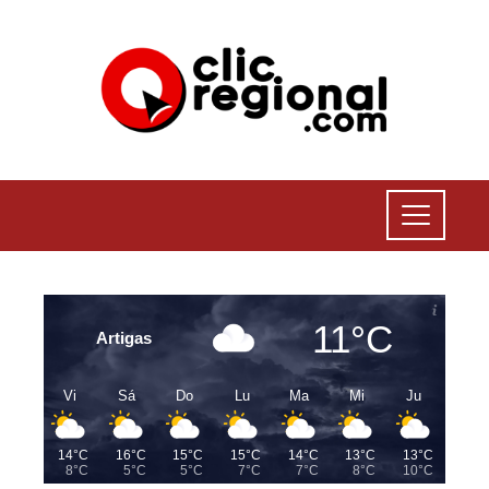
11°C
Artigas
Vi
Sá
Do
Lu
Ma
Mi
Ju
14°C
16°C
15°C
15°C
14°C
13°C
13°C
8°C
5°C
5°C
7°C
7°C
8°C
10°C