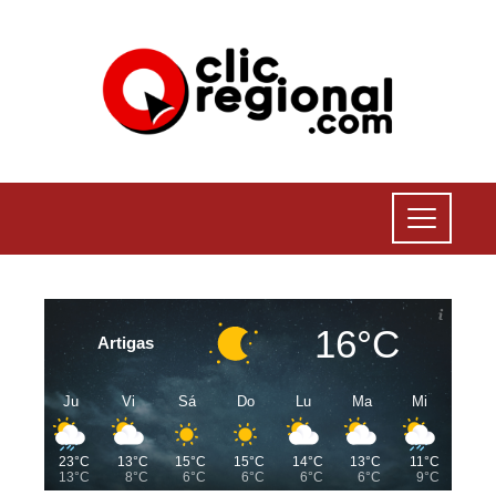
16°C
Artigas
Ju
Vi
Sá
Do
Lu
Ma
Mi
23°C
13°C
15°C
15°C
14°C
13°C
11°C
13°C
8°C
6°C
6°C
6°C
6°C
9°C