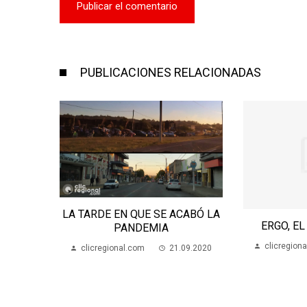
PUBLICACIONES RELACIONADAS
LA TARDE EN QUE SE ACABÓ LA
E PARA
ERGO, EL
PANDEMIA
FANTIL
clicregion
clicregional.com
21.09.2020
09.2017