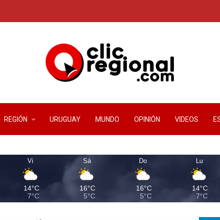
REGIÓN
URUGUAY
MUNDO
OPINIÓN
VIDEOS
E
Vi
Sá
Do
Lu
14°C
16°C
16°C
14°C
7°C
5°C
5°C
7°C