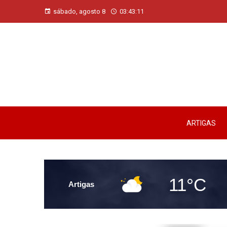
sábado, agosto 8
03:43:12
ARTIGAS
11°C
Artigas