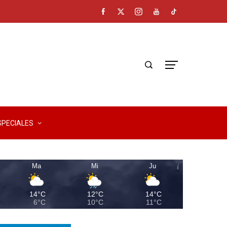
SPECIALES
Ma
Mi
Ju
14°C
12°C
14°C
6°C
10°C
11°C