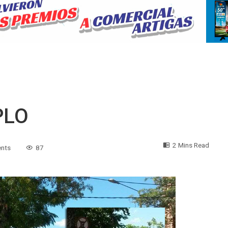
PLO
2 Mins Read
nts
87