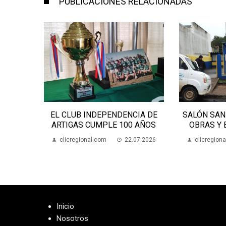
PUBLICACIONES RELACIONADAS
NDEPENDENCIA DE
SALÓN SAN MIGUEL: AVANZAN
CUMPLE 100 AÑOS
OBRAS Y BUSCAN FONDOS
al.com
22.07.2026
clicregional.com
21.07.2026
Inicio
Nosotros