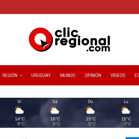
REGIÓN
URUGUAY
MUNDO
OPINIÓN
VIDEOS
E
Vi
Sá
Do
Lu
14°C
16°C
15°C
15°C
8°C
5°C
5°C
7°C