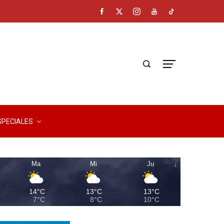
SPECIALES
Ma
Mi
Ju
14°C
13°C
13°C
7°C
8°C
10°C