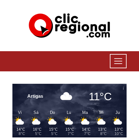
11°C
Artigas
Vi
Sá
Do
Lu
Ma
Mi
Ju
14°C
16°C
15°C
15°C
14°C
13°C
13°C
8°C
5°C
5°C
7°C
7°C
8°C
10°C