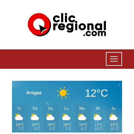
12°C
Artigas
Vi
Sá
Do
Lu
Ma
Mi
Ju
14°C
16°C
16°C
14°C
14°C
12°C
14°C
7°C
5°C
5°C
7°C
6°C
10°C
11°C