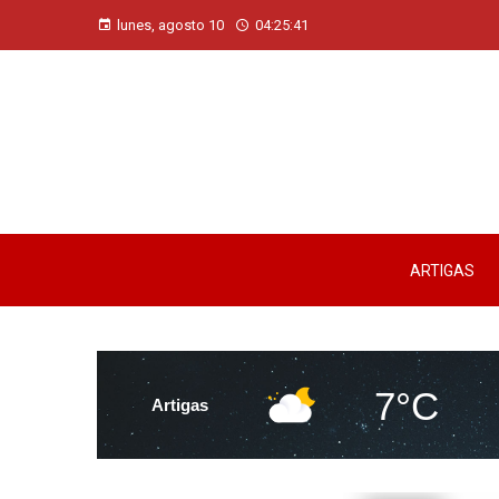
lunes, agosto 10
04:25:43
ARTIGAS
7°C
Artigas