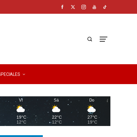
SPECIALES
Vi
Sá
Do
19°C
22°C
27°C
12°C
12°C
19°C