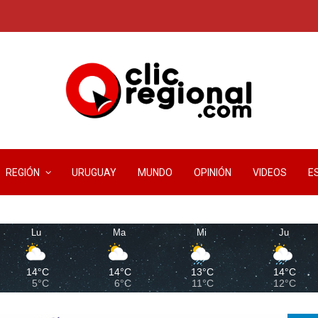
REGIÓN
URUGUAY
MUNDO
OPINIÓN
VIDEOS
E
Lu
Ma
Mi
Ju
14°C
14°C
13°C
14°C
5°C
6°C
11°C
12°C