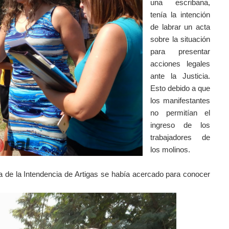
una escribana,
tenía la intención
de labrar un acta
sobre la situación
para presentar
acciones legales
ante la Justicia.
Esto debido a que
los manifestantes
no permitían el
ingreso de los
trabajadores de
los molinos.
a de la Intendencia de Artigas se había acercado para conocer