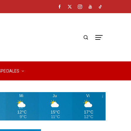
SPECIALES
Mi
Ju
Vi
12°C
15°C
17°C
9°C
11°C
12°C