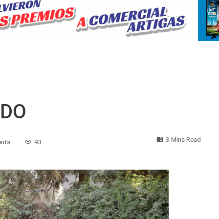
ADO
3 Mins Read
nts
93