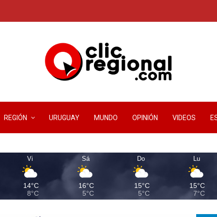
REGIÓN
URUGUAY
MUNDO
OPINIÓN
VIDEOS
E
Vi
Sá
Do
Lu
14°C
16°C
15°C
15°C
8°C
5°C
5°C
7°C