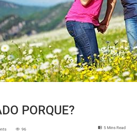
ADO PORQUE?
5 Mins Read
nts
96