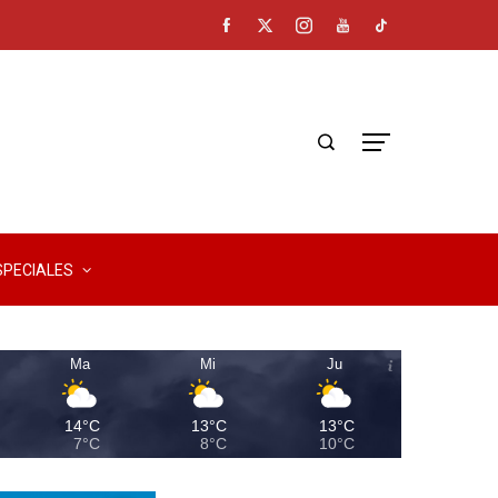
SPECIALES
Ma
Mi
Ju
14°C
13°C
13°C
7°C
8°C
10°C