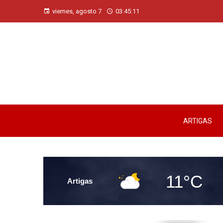
viernes, agosto 7
03:45:12
ARTIGAS
11°C
Artigas