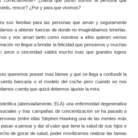
s correctamente? ¿hasta que punto somos la persona que
iedo, rencor? ¿Por y para que vivimos?
ra sus familias para las personas que aman y seguramente
darnos a obtener fuerzas de donde no imaginábamos tenerlas.
mos y nos aman tanto como nosotros a ellos quieren vernos
eración no llegue a brindar la felicidad que pensamos y muchas
 amor o sinceridad valdrá mucho mas que grandes logros
ez queremos poseer mas bienes y que se llega a confundir la
la cuenta bancaria o el modelo del coche pero cuando se nos
arnos cuenta que quizá debemos ajustar la mira.
miotrófica (abreviadamente, ELA) una enfermedad degenerativa
s sociales y tras campañas de concientización se ha pasado a
personas (entre ellas Stephen Hawking una de las mentes más
pasan a pensar y dar el valor que tiene la salud de sus hijos e
ho de gozar de salud, poder movilizarnos realizar las tareas