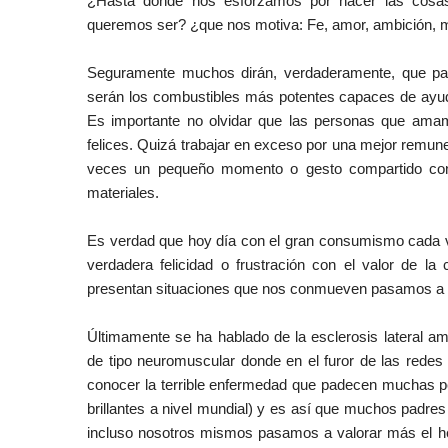
¿Hasta donde nos esforzamos por hacer las cosa
queremos ser? ¿que nos motiva: Fe, amor, ambición, m
Seguramente muchos dirán, verdaderamente, que pa
serán los combustibles más potentes capaces de ayu
Es importante no olvidar que las personas que ama
felices. Quizá trabajar en exceso por una mejor remun
veces un pequeño momento o gesto compartido con
materiales.
Es verdad que hoy día con el gran consumismo cada v
verdadera felicidad o frustración con el valor de 
presentan situaciones que nos conmueven pasamos a d
Últimamente se ha hablado de la esclerosis lateral a
de tipo neuromuscular donde en el furor de las rede
conocer la terrible enfermedad que padecen muchas 
brillantes a nivel mundial) y es así que muchos padres 
incluso nosotros mismos pasamos a valorar más el hec